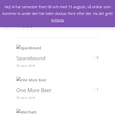
Menu
Skip
Hej! Vi har semester fram till och med 15 augusti, så ordrar som
to
search
kommer in under den här tiden skickas först efter det. Ha det gott!
main
Avfärda
Video
content
Spacebound
0
30 mars, 2014
One More Beer
1
30 mars, 2014